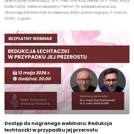
operacyjnej Prowadzący: dr n. med. Piotr Kolczewski; dr n. med. Rafał
Kuźlik Cena: webinar bezpłatny Termin: Po zarejestrowaniu się
otrzymają Państwo link, to webinaru, który został nagrany 17 marca
2026 r. o godz....
Dostęp do nagranego webinaru: Redukcja
łechtaczki w przypadku jej przerostu